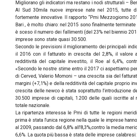
Migliorano gli indicatori ma restano i nodi strutturali – 
Al Sud 30mila nuove imprese nate nel 2015, tutte d
fortemente innovative. Il rapporto “Pmi Mezzogiorno 2016
Bari , è molto chiaro: nel 2015 sono finalmente terminate
è sceso il numero dei fallimenti (del 23% nel biennio 201
imprese sono state quasi 30.500.
Secondo le previsioni il miglioramento dei principali ind
il 2016 con il fatturato in crescita del 2,8%, il valore
redditività del capitale investito, il Roe al 6,4%, co
«Secondo le nostre stime entro il 2017 ci aspettiamo per
di Cerved, Valerio Momoni – una crescita sia del fatturat
margini (+7,1%) e della redditività del capitale proprio i
crescita delle newco è stata soprattutto l’introduzione d
30.500 imprese di capitali, 1.200 delle quali iscritte al 
totale nazionale.
La ripartenza interessa le Pmi di tutte le regioni merid
prima è stata l’unica regione nella quale le imprese hanno
al 2009, passando dal 6,8% all’8,3%,contro la media merid
6,6%. La quota più bassa è stata delle imprese calabresi: