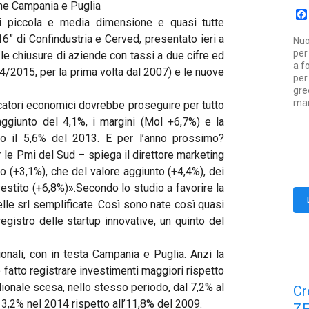
Bene Campania e Puglia
i piccola e media dimensione e quasi tutte
” di Confindustria e Cerved, presentato ieri a
Nuo
per
 le chiusure di aziende con tassi a due cifre ed
a f
4/2015, per la prima volta dal 2007) e le nuove
per
gre
mar
icatori economici dovrebbe proseguire per tutto
 aggiunto del 4,1%, i margini (Mol +6,7%) e la
ntro il 5,6% del 2013. E per l’anno prossimo?
 le Pmi del Sud – spiega il direttore marketing
o (+3,1%), che del valore aggiunto (+4,4%), dei
nvestito (+6,8%)».Secondo lo studio a favorire la
elle srl semplificate. Così sono nate così quasi
registro delle startup innovative, un quinto del
ionali, con in testa Campania e Puglia. Anzi la
 fatto registrare investimenti maggiori rispetto
ionale scesa, nello stesso periodo, dal 7,2% al
Cr
 3,2% nel 2014 rispetto all’11,8% del 2009.