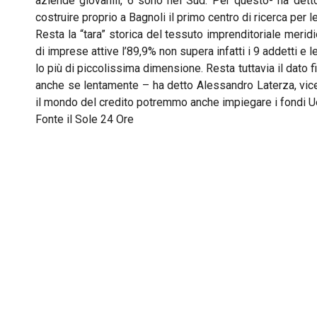
aziende giovanili, 6 sono nel Sud. Per questo- ha det
costruire proprio a Bagnoli il primo centro di ricerca per l
Resta la “tara” storica del tessuto imprenditoriale merid
di imprese attive l’89,9% non supera infatti i 9 addetti e 
lo più di piccolissima dimensione. Resta tuttavia il dato f
anche se lentamente – ha detto Alessandro Laterza, vicep
il mondo del credito potremmo anche impiegare i fondi U
Fonte il Sole 24 Ore