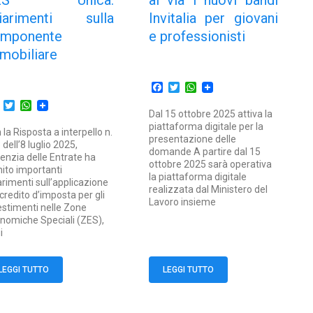
ES Unica:
al via i nuovi bandi
iarimenti sulla
Invitalia per giovani
mponente
e professionisti
mobiliare
Facebook
Twitter
WhatsApp
Facebook
Twitter
WhatsApp
Dal 15 ottobre 2025 attiva la
piattaforma digitale per la
 la Risposta a interpello n.
presentazione delle
 dell’8 luglio 2025,
domande A partire dal 15
genzia delle Entrate ha
ottobre 2025 sarà operativa
nito importanti
la piattaforma digitale
arimenti sull’applicazione
realizzata dal Ministero del
 credito d’imposta per gli
Lavoro insieme
estimenti nelle Zone
nomiche Speciali (ZES),
i
LEGGI TUTTO
LEGGI TUTTO