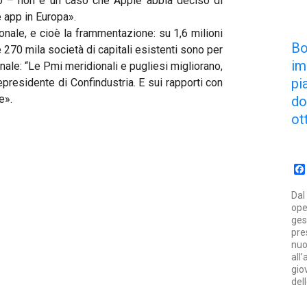
to – non è un caso che Apple abbia deciso di
e app in Europa».
ionale, e cioè la frammentazione: su 1,6 milioni
B
le 270 mila società di capitali esistenti sono per
im
inale: “Le Pmi meridionali e pugliesi migliorano,
pi
residente di Confindustria. E sui rapporti con
e».
d
ot
Dal
ope
ges
pre
nuo
all
gio
del