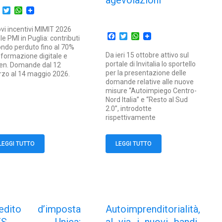
agevolazioni
Facebook
Twitter
WhatsApp
vi incentivi MIMIT 2026
Facebook
Twitter
WhatsApp
 le PMI in Puglia: contributi
ondo perduto fino al 70%
Da ieri 15 ottobre attivo sul
 formazione digitale e
portale di Invitalia lo sportello
en. Domande dal 12
per la presentazione delle
zo al 14 maggio 2026.
domande relative alle nuove
misure “Autoimpiego Centro-
Nord Italia” e “Resto al Sud
2.0”, introdotte
rispettivamente
LEGGI TUTTO
LEGGI TUTTO
edito d’imposta
Autoimprenditorialità,