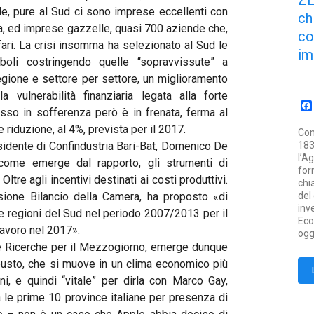
Z
, pure al Sud ci sono imprese eccellenti con
ch
ria, ed imprese gazzelle, quasi 700 aziende che,
co
ffari. La crisi insomma ha selezionato al Sud le
im
oli costringendo quelle “sopravvissute” a
regione e settore per settore, un miglioramento
a vulnerabilità finanziaria legata alla forte
sso in sofferenza però è in frenata, ferma al
 riduzione, al 4%, prevista per il 2017.
Con
esidente di Confindustria Bari-Bat, Domenico De
183
l’A
 come emerge dal rapporto, gli strumenti di
for
ltre agli incentivi destinati ai costi produttivi.
chi
ione Bilancio della Camera, ha proposto «di
del
inv
le regioni del Sud nel periodo 2007/2013 per il
Eco
lavoro nel 2017».
ogg
 e Ricerche per il Mezzogiorno, emerge dunque
obusto, che si muove in un clima economico più
ni, e quindi “vitale” per dirla con Marco Gay,
a le prime 10 province italiane per presenza di