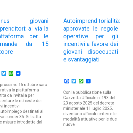
onus giovani
Autoimprenditorialità:
prenditori: al via la
approvate le regole
attaforma per le
operative per gli
omande dal 15
incentivi a favore dei
tobre
giovani disoccupati
e svantaggiati
Facebook
Twitter
WhatsApp
Facebook
Twitter
WhatsApp
 prossimo 15 ottobre sarà
rativa la piattaforma
Con la pubblicazione sulla
tita da Invitalia per
Gazzetta Ufficiale n. 193 del
sentare le richieste dei
23 agosto 2025 del decreto
vi incentivi
ministeriale 11 luglio 2025,
’autoimpiego destinati ai
diventano ufficiali i criteri e le
vani under 35. Si tratta
modalità attuative per le due
le misure introdotte dal
nuove