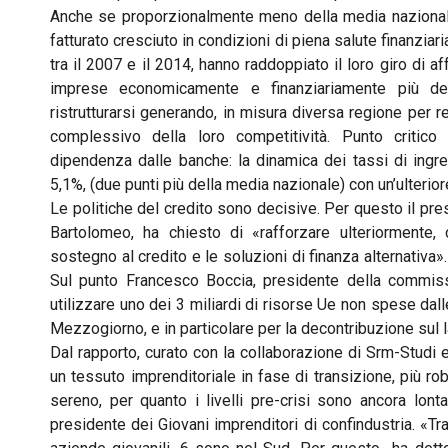
Anche se proporzionalmente meno della media nazionale
fatturato cresciuto in condizioni di piena salute finanzia
tra il 2007 e il 2014, hanno raddoppiato il loro giro di a
imprese economicamente e finanziariamente più deb
ristrutturarsi generando, in misura diversa regione per 
complessivo della loro competitività. Punto critico l
dipendenza dalle banche: la dinamica dei tassi di ingre
5,1%, (due punti più della media nazionale) con un’ulteriore
Le politiche del credito sono decisive. Per questo il pr
Bartolomeo, ha chiesto di «rafforzare ulteriormente,
sostegno al credito e le soluzioni di finanza alternativa». O
Sul punto Francesco Boccia, presidente della commiss
utilizzare uno dei 3 miliardi di risorse Ue non spese dal
Mezzogiorno, e in particolare per la decontribuzione sul 
Dal rapporto, curato con la collaborazione di Srm-Studi
un tessuto imprenditoriale in fase di transizione, più r
sereno, per quanto i livelli pre-crisi sono ancora lonta
presidente dei Giovani imprenditori di confindustria. «Tr