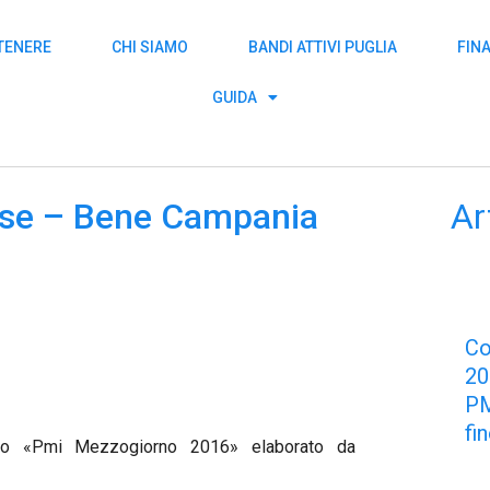
TTENERE
CHI SIAMO
BANDI ATTIVI PUGLIA
FIN
GUIDA
ese – Bene Campania
Ar
C
2
PM
fi
orto «Pmi Mezzogiorno 2016» elaborato da