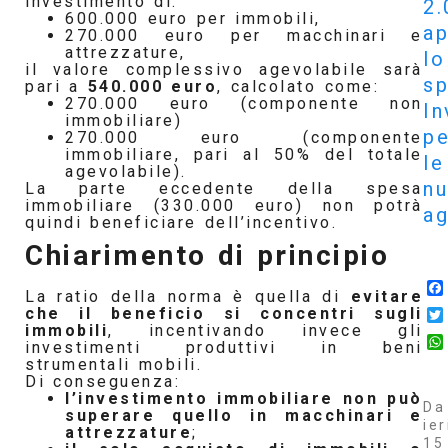
investimento di:
2.
600.000 euro per immobili,
ap
270.000 euro per macchinari e
attrezzature,
lo
il valore complessivo agevolabile sarà
sp
pari a
540.000 euro
, calcolato come:
270.000 euro (componente non
In
immobiliare)
pe
270.000 euro (componente
immobiliare, pari al 50% del totale
le
agevolabile).
n
La parte eccedente della spesa
immobiliare (330.000 euro) non potrà
ag
quindi beneficiare dell’incentivo.
Chiarimento di principio
La ratio della norma è quella di
evitare
che il beneficio si concentri sugli
immobili
, incentivando invece gli
investimenti produttivi in beni
strumentali mobili.
Di conseguenza:
l’investimento immobiliare non può
Da
superare quello in macchinari e
ier
attrezzature
;
15