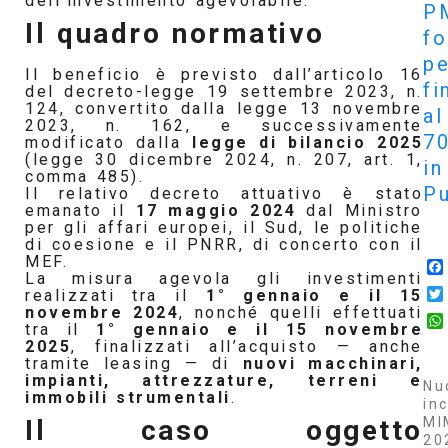
dell’investimento agevolabile.
P
Il quadro normativo
f
pe
Il beneficio è previsto dall’articolo 16
fi
del decreto-legge 19 settembre 2023, n.
124, convertito dalla legge 13 novembre
al
2023, n. 162, e successivamente
7
modificato dalla
legge di bilancio 2025
(legge 30 dicembre 2024, n. 207, art. 1,
in
comma 485).
Pu
Il relativo decreto attuativo è stato
emanato il
17 maggio 2024
dal Ministro
per gli affari europei, il Sud, le politiche
di coesione e il PNRR, di concerto con il
MEF.
La misura agevola gli investimenti
realizzati tra il
1° gennaio e il 15
novembre 2024
, nonché quelli effettuati
tra il
1° gennaio e il 15 novembre
2025
, finalizzati all’acquisto — anche
tramite leasing — di
nuovi macchinari,
impianti, attrezzature, terreni e
Nu
immobili strumentali
.
inc
MI
Il caso oggetto
20