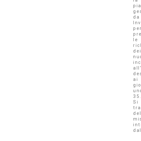
la
pi
ge
da
Inv
pe
pr
le
ri
de
nu
inc
al
de
ai
gi
un
35
Si
tr
de
mi
in
da