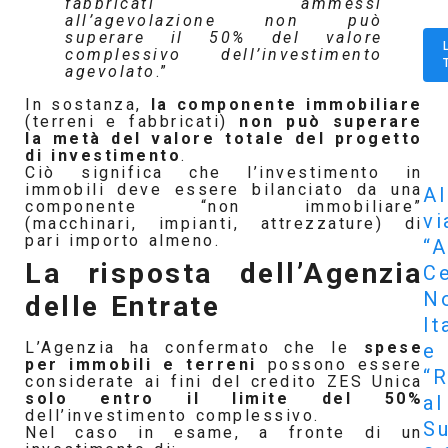
fabbricati ammessi
all’agevolazione non può
superare il 50% del valore
complessivo dell’investimento
agevolato
.”
In sostanza,
la componente immobiliare
(terreni e fabbricati)
non può superare
la metà del valore totale del progetto
di investimento
.
Ciò significa che l’investimento in
immobili deve essere bilanciato da una
Al
componente “non immobiliare”
vi
(macchinari, impianti, attrezzature) di
pari importo almeno.
“A
La risposta dell’Agenzia
Ce
N
delle Entrate
It
L’Agenzia ha confermato che le
spese
e
per immobili e terreni
possono essere
“R
considerate ai fini del credito ZES Unica
solo entro il limite del 50%
al
dell’investimento complessivo.
S
Nel caso in esame, a fronte di un