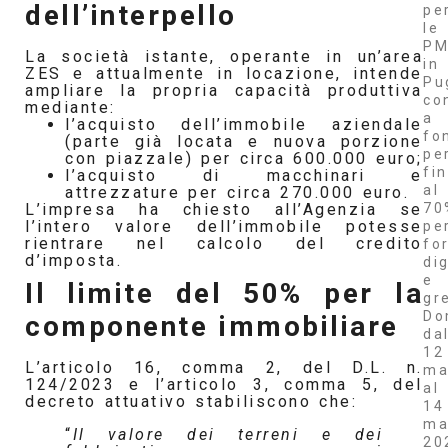
dell’interpello
pe
le
PM
La società istante, operante in un’area
in
ZES e attualmente in locazione, intende
Pu
ampliare la propria capacità produttiva
co
mediante:
a
l’acquisto dell’immobile aziendale
fo
(parte già locata e nuova porzione
pe
con piazzale) per circa 600.000 euro;
fi
l’acquisto di macchinari e
al
attrezzature per circa 270.000 euro.
70
L’impresa ha chiesto all’Agenzia se
l’intero valore dell’immobile potesse
pe
rientrare nel calcolo del credito
fo
d’imposta.
dig
e
Il limite del 50% per la
gr
Do
componente immobiliare
da
12
L’articolo 16, comma 2, del D.L. n.
ma
124/2023 e l’articolo 3, comma 5, del
al
decreto attuativo stabiliscono che:
14
ma
“
Il valore dei terreni e dei
20