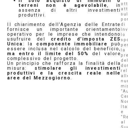
il solo acquisto di immobili o
ot
terreni non è agevolabile
, in
at
assenza di altri investimenti
su
produttivi.
po
Il chiarimento dell’Agenzia delle Entrate
di
fornisce un importante orientamento
Inv
operativo per le imprese che intendono
lo
usufruire del
credito d’imposta ZES
sp
Unica
: la
componente immobiliare
può
pe
essere inclusa nel calcolo del beneficio,
la
ma entro il limite del 50%
del valore
pr
complessivo del progetto.
de
Un principio che rafforza la finalità della
do
misura:
stimolare gli investimenti
re
produttivi e la crescita reale nelle
all
aree del Mezzogiorno
.
nu
mi
“A
Ce
No
Ita
e
“R
al
Su