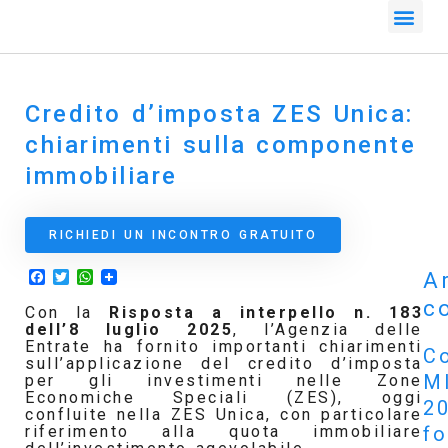
Credito d’imposta ZES Unica:
chiarimenti sulla componente
immobiliare
RICHIEDI UN INCONTRO GRATUITO
Facebook
Twitter
WhatsApp
Ar
co
Con la
Risposta a interpello n. 183
dell’8 luglio 2025
, l’Agenzia delle
Entrate ha fornito importanti chiarimenti
Co
sull’applicazione del credito d’imposta
M
per gli investimenti nelle Zone
Economiche Speciali (ZES), oggi
2
confluite nella ZES Unica, con particolare
f
riferimento alla quota immobiliare