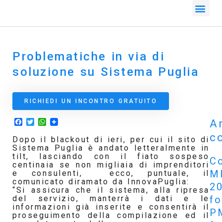
Problematiche in via di
soluzione su Sistema Puglia
RICHIEDI UN INCONTRO GRATUITO
Facebook
Twitter
WhatsApp
Ar
co
Dopo il blackout di ieri, per cui il sito di
Sistema Puglia è andato letteralmente in
tilt, lasciando con il fiato sospeso
Co
centinaia se non migliaia di imprenditori
M
e consulenti, ecco, puntuale, il
comunicato diramato da InnovaPuglia:
2
“Si assicura che il sistema, alla ripresa
f
del servizio, manterrà i dati e le
informazioni già inserite e consentirà il
P
proseguimento della compilazione ed il