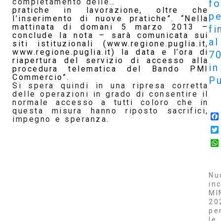
completamento delle…
f
pratiche in lavorazione, oltre che
pe
l’inserimento di nuove pratiche”. “Nella
mattinata di domani 5 marzo 2013 –
fi
conclude la nota – sarà comunicata sui
al
siti istituzionali (www.regione.puglia.it,
www.regione.puglia.it) la data e l’ora di
7
riapertura del servizio di accesso alla
in
procedura telematica del Bando PMI
Commercio”.
Pu
Si spera quindi in una ripresa corretta
delle operazioni in grado di consentire il
normale accesso a tutti coloro che in
questa misura hanno riposto sacrifici,
impegno e speranza.
Nu
inc
MI
20
pe
le