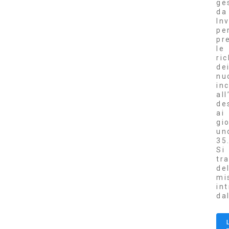
ge
da
Inv
pe
pr
le
ri
de
nu
inc
al
de
ai
gi
un
35
Si
tr
de
mi
in
da