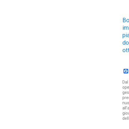
B
im
pi
d
ot
Dal
ope
ges
pre
nuo
all
gio
del