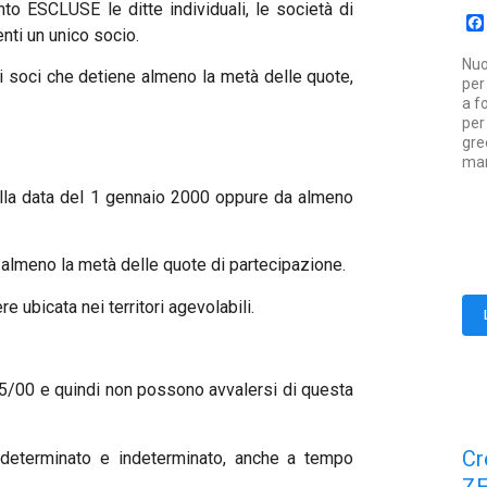
o ESCLUSE le ditte individuali, le società di
enti un unico socio.
Nuo
 soci che detiene almeno la metà delle quote,
per
a f
per
gre
mar
a alla data del 1 gennaio 2000 oppure da almeno
 almeno la metà delle quote di partecipazione.
 ubicata nei territori agevolabili.
185/00 e quindi non possono avvalersi di questa
Cr
po determinato e indeterminato, anche a tempo