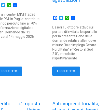
agevolazioni
Facebook
Twitter
WhatsApp
vi incentivi MIMIT 2026
Facebook
Twitter
WhatsApp
 le PMI in Puglia: contributi
ondo perduto fino al 70%
Da ieri 15 ottobre attivo sul
 formazione digitale e
portale di Invitalia lo sportello
en. Domande dal 12
per la presentazione delle
zo al 14 maggio 2026.
domande relative alle nuove
misure “Autoimpiego Centro-
Nord Italia” e “Resto al Sud
2.0”, introdotte
rispettivamente
LEGGI TUTTO
LEGGI TUTTO
edito d’imposta
Autoimprenditorialità,