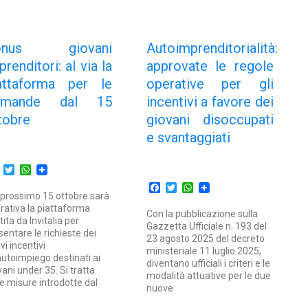
onus giovani
Autoimprenditorialità:
prenditori: al via la
approvate le regole
attaforma per le
operative per gli
omande dal 15
incentivi a favore dei
tobre
giovani disoccupati
e svantaggiati
Facebook
Twitter
WhatsApp
Facebook
Twitter
WhatsApp
 prossimo 15 ottobre sarà
rativa la piattaforma
Con la pubblicazione sulla
tita da Invitalia per
Gazzetta Ufficiale n. 193 del
sentare le richieste dei
23 agosto 2025 del decreto
vi incentivi
ministeriale 11 luglio 2025,
’autoimpiego destinati ai
diventano ufficiali i criteri e le
vani under 35. Si tratta
modalità attuative per le due
le misure introdotte dal
nuove