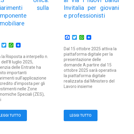
ES Unica:
al via i nuovi bandi
iarimenti sulla
Invitalia per giovani
mponente
e professionisti
mobiliare
Facebook
Twitter
WhatsApp
Facebook
Twitter
WhatsApp
Dal 15 ottobre 2025 attiva la
piattaforma digitale per la
 la Risposta a interpello n.
presentazione delle
 dell’8 luglio 2025,
domande A partire dal 15
genzia delle Entrate ha
ottobre 2025 sarà operativa
nito importanti
la piattaforma digitale
arimenti sull’applicazione
realizzata dal Ministero del
 credito d’imposta per gli
Lavoro insieme
estimenti nelle Zone
nomiche Speciali (ZES),
i
LEGGI TUTTO
LEGGI TUTTO