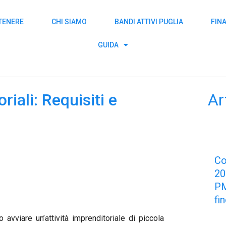
TTENERE
CHI SIAMO
BANDI ATTIVI PUGLIA
FIN
GUIDA
riali: Requisiti e
Ar
C
2
PM
fi
vviare un’attività imprenditoriale di piccola