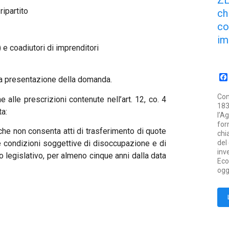
Z
ripartito
ch
co
im
) e coadiutori di imprenditori
la presentazione della domanda.
Con
alle prescrizioni contenute nell’art. 12, co. 4
183
ta:
l’A
for
che non consenta atti di trasferimento di quote
chi
e condizioni soggettive di disoccupazione e di
del
inv
o legislativo, per almeno cinque anni dalla data
Eco
ogg