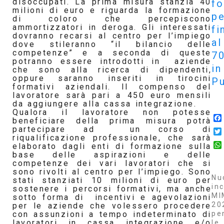
disoccupati.
La prima misura stanzia 40
f
milioni di euro e riguarda la formazione
pe
di coloro che percepiscono
ammortizzatori in deroga. Gli interessati
fi
dovranno recarsi al centro per l’impiego
al
dove stileranno “il bilancio delle
competenze” e a seconda di queste
7
potranno essere introdotti in aziende
in
che sono alla ricerca di dipendenti,
oppure saranno inseriti in tirocini
Pu
formativi aziendali. Il compenso del
lavoratore sarà pari a 450 euro mensili
da aggiungere alla cassa integrazione.
Qualora il lavoratore non potesse
beneficiare della prima misura potrà
partecipare ad un corso di
riqualificazione professionale, che sarà
elaborato dagli enti di formazione sulla
base delle aspirazioni e delle
competenze dei vari lavoratori che si
sono rivolti al centro per l’impiego. Sono
Nu
stati stanziati 10 milioni di euro per
inc
sostenere i percorsi formativi, ma anche
MI
sotto forma di incentivi e agevolazioni
20
per le aziende che volessero procedere
pe
con assunzioni a tempo indeterminato di
lavoratori in cassa integrazione e/o
le