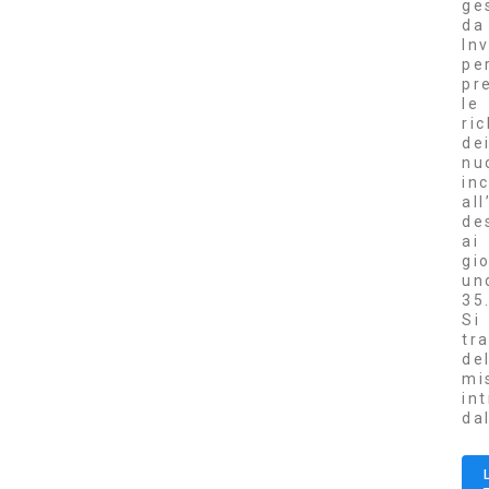
ge
da
Inv
pe
pr
le
ri
de
nu
inc
al
de
ai
gi
un
35
Si
tr
de
mi
in
da