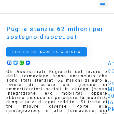
Puglia stanzia 62 milioni per
sostegno disoccupati
RICHIEDI UN INCONTRO GRATUITO
Facebook
Twitter
WhatsApp
Ar
co
Gli Assessorati Regionali del lavoro e
della formazione hanno annunciato che
sono stati stanziati 62 milioni di euro a
Co
favore di coloro che godono di
M
ammortizzatori sociali in deroga (cassa
integrazione e/o mobilità) oppure
2
abbiano smesso di percepire la mobilità,
f
dunque privi di ogni reddito. Si tratta di
tre misure diverse volte alla
P
reintegrazione e alla formazione dei