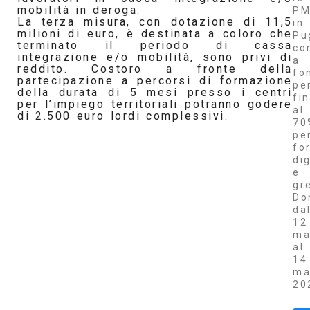
mobilità in deroga.
PM
La terza misura, con dotazione di 11,5
in
milioni di euro, è destinata a coloro che
Pu
terminato il periodo di cassa
co
integrazione e/o mobilità, sono privi di
a
reddito. Costoro a fronte della
fo
partecipazione a percorsi di formazione
pe
della durata di 5 mesi presso i centri
fi
per l’impiego territoriali potranno godere
al
di 2.500 euro lordi complessivi.
70
pe
fo
dig
e
gr
Do
da
12
ma
al
14
ma
20