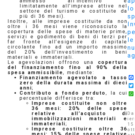
ap
ammesso all’incentivo e
limitatamente all’imprese attive nel
lo
settore del turismo e costituite da
sp
più di 36 mesi).
Inoltre, alle imprese costituite da non
In
oltre i 36 mesi viene riconosciuto la
pe
copertura delle spese di materie prime,
servizi e godimento di beni di terzi per
le
far fronte all’esigenze di capitale
n
circolante fino ad un importo massimo
del 20% dell’investimento in beni
ag
materiali e immateriali.
Le agevolazioni offrono una
copertura
del finanziamento fino al 90% della
spesa ammissibile
, mediante:
Finanziamento agevolato a tasso
zero della durata massima di dieci
anni
;
Contributo a fondo perduto
, la cui
percentuale differisce tra:
Imprese costituite non oltre
36 mesi: 20% delle spese
relative all’acquisto di
Da
immobilizzazioni materiali e
ier
immateriali
;
15
Imprese costituire oltre 36
ot
mesi: 15% delle spese relative