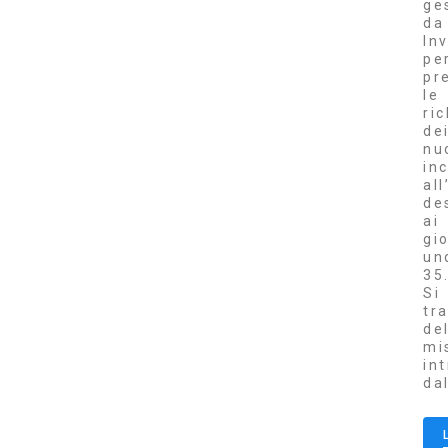
ge
da
Inv
pe
pr
le
ri
de
nu
inc
al
de
ai
gi
un
35
Si
tr
de
mi
in
da