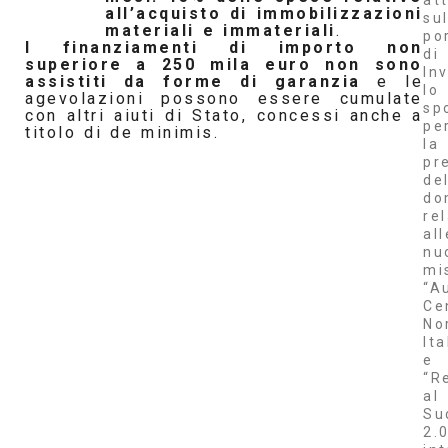
at
all’acquisto di immobilizzazioni
su
materiali e immateriali
.
po
I finanziamenti di importo non
di
superiore a 250 mila euro non sono
Inv
assistiti da forme di garanzia
e le
lo
agevolazioni possono essere cumulate
sp
con altri aiuti di Stato, concessi anche a
pe
titolo di de minimis.
la
pr
de
do
re
all
nu
mi
“A
Ce
No
Ita
e
“R
al
Su
2.0