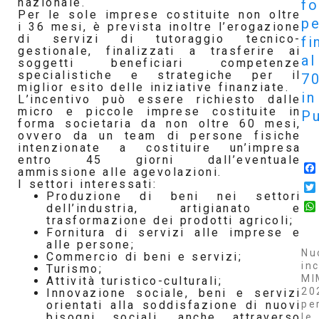
nazionale.
f
Per le sole imprese costituite non oltre
pe
i 36 mesi, è prevista inoltre l’erogazione
di servizi di tutoraggio tecnico-
fi
gestionale, finalizzati a trasferire ai
al
soggetti beneficiari competenze
specialistiche e strategiche per il
7
miglior esito delle iniziative finanziate.
in
L’incentivo può essere richiesto dalle
micro e piccole imprese costituite in
Pu
forma societaria da non oltre 60 mesi,
ovvero da un team di persone fisiche
intenzionate a costituire un’impresa
entro 45 giorni dall’eventuale
ammissione alle agevolazioni.
I settori interessati:
Produzione di beni nei settori
dell’industria, artigianato e
trasformazione dei prodotti agricoli;
Fornitura di servizi alle imprese e
alle persone;
Nu
Commercio di beni e servizi;
inc
Turismo;
MI
Attività turistico-culturali;
20
Innovazione sociale, beni e servizi
pe
orientati alla soddisfazione di nuovi
bisogni sociali, anche attraverso
le