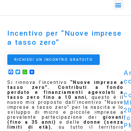
Incentivo per “Nuove imprese
a tasso zero”
RICHIEDI UN INCONTRO GRATUITO
Facebook
Twitter
WhatsApp
Ar
co
Si rinnova l’incentivo
“Nuove imprese a
tasso zero”.
Contributi a fondo
perduto e finanziamenti agevolati a
Co
tasso zero fino a 10 anni
, questo è il
M
nuovo mix proposto dall’incentivo “Nuove
imprese a tasso zero” per la nascita e lo
2
sviluppo di micro e piccole imprese a
f
prevalente partecipazione dei
giovani
(fino a 35 anni)
e delle
donne (senza
P
limiti di età)
, su tutto il territorio