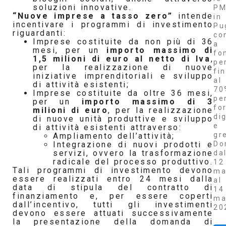
soluzioni innovative.
PM
“Nuove imprese a tasso zero”
intende
in
incentivare i programmi di investimento
Pu
riguardanti:
co
Imprese costituite da non più di 36
a
mesi, per un
importo massimo di
fo
1,5 milioni di euro al netto di Iva
,
pe
per la realizzazione di nuove
fi
iniziative imprenditoriali e sviluppo
al
di attività esistenti;
70
Imprese costituite da oltre 36 mesi,
pe
per un
importo massimo di 3
fo
milioni di euro
, per la realizzazione
dig
di nuove unità produttive e sviluppo
e
di attività esistenti attraverso:
gr
Ampliamento dell’attività;
Do
Integrazione di nuovi prodotti e
servizi, ovvero la trasformazione
da
radicale del processo produttivo.
12
Tali programmi di investimento devono
ma
essere realizzati entro 24 mesi dalla
al
data di stipula del contratto di
14
finanziamento e, per essere coperti
ma
dall’incentivo, tutti gli investimenti
20
devono essere attuati successivamente
la presentazione della domanda di