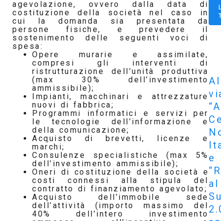
agevolazione, ovvero dalla data di
costituzione della società nel caso in
cui la domanda sia presentata da
persone fisiche, e prevedere il
sostenimento delle seguenti voci di
spesa:
Opere murarie e assimilate,
compresi gli interventi di
ristrutturazione dell’unità produttiva
Al
(max 30% dell’investimento
ammissibile);
vi
Impianti, macchinari e attrezzature
nuovi di fabbrica;
“A
Programmi informatici e servizi per
Ce
le tecnologie dell’informazione e
della comunicazione;
N
Acquisto di brevetti, licenze e
It
marchi;
Consulenze specialistiche (max 5%
e
dell’investimento ammissibile);
“R
Oneri di costituzione della società e
costi connessi alla stipula del
al
contratto di finanziamento agevolato;
S
Acquisto dell’immobile sede
dell’attività (importo massimo del
2.
40% dell’intero investimento