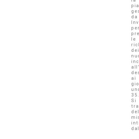
la
pi
ge
da
Inv
pe
pr
le
ri
de
nu
inc
al
de
ai
gi
un
35
Si
tr
de
mi
in
da