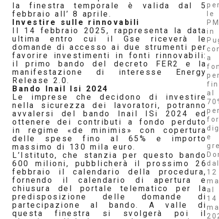
pe
la finestra temporale è valida dal 5
febbraio all’ 8 aprile.
le
Investire sulle rinnovabili
PM
Il 14 febbraio 2025, rappresenta la data
in
ultima entro cui il Gse riceverà le
Pu
domande di accesso ai due strumenti per
co
favorire investimenti in fonti rinnovabili:
a
il primo bando del decreto FER2 e la
fo
manifestazione di interesse Energy
pe
Release 2.0.
fi
Bando Inail Isi 2024
al
Le imprese che decidono di investire
70
nella sicurezza dei lavoratori, potranno
pe
avvalersi del bando Inail ISi 2024 ed
fo
ottenere dei contributi a fondo perduto
dig
in regime «de minimis» con copertura
e
delle spese fino al 65% e importo
gr
massimo di 130 mila euro.
Do
L’Istituto, che stanzia per questo bando
600 milioni, pubblicherà il prossimo 26
da
febbraio il calendario della procedura,
12
fornendo il calendario di apertura e
ma
chiusura del portale telematico per la
al
predisposizione delle domande di
14
partecipazione al bando. A valle di
ma
questa finestra si svolgerà poi il
20