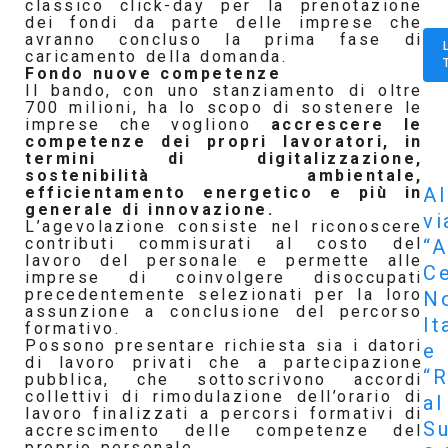
classico click-day per la prenotazione
dei fondi da parte delle imprese che
avranno concluso la prima fase di
caricamento della domanda.
Fondo nuove competenze
Il bando, con uno stanziamento di oltre
700 milioni, ha lo scopo di sostenere le
imprese che vogliono
accrescere le
competenze dei propri lavoratori, in
termini di digitalizzazione,
sostenibilità ambientale,
Al
efficientamento energetico e più in
generale di innovazione.
vi
L’agevolazione consiste nel riconoscere
contributi commisurati al costo del
“A
lavoro del personale e permette alle
Ce
imprese di coinvolgere disoccupati
precedentemente selezionati per la loro
N
assunzione a conclusione del percorso
It
formativo.
Possono presentare richiesta sia i datori
e
di lavoro privati che a partecipazione
“R
pubblica, che sottoscrivono accordi
collettivi di rimodulazione dell’orario di
al
lavoro finalizzati a percorsi formativi di
S
accrescimento delle competenze del
proprio personale