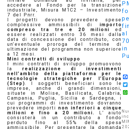
inviare domanda ad Invitalia, per
P
accedere al Fondo per la transizione
industriale, Misura M1C2 – Investimento
f
7 del Pnrr.
pe
I progetti devono prevedere spese
complessive ammissibili di
importo
fi
compreso tra tre e 20 milioni
ed
al
essere realizzati entro 36 mesi dalla
data di concessione del contributo, con
7
un’eventuale proroga del termine di
in
ultimazione del programma non superiore
a 12 mesi.
Pu
Mini contratti di sviluppo
I mini contratti di sviluppo promuovono
la
realizzazione di investimenti
nell’ambito della piattaforma per le
tecnologie strategiche per l’Europa
(Step)
. I soggetti beneficiari sono le
imprese, anche di grandi dimensioni,
situate in Molise, Basilicata, Calabria,
Campania, Puglia, Sicilia e Sardegna, i
cui programmi di investimento dovranno
prevedere importi
non inferiori a cinque
Nu
milioni e fino a 20 milioni.
L’ aiuto
inc
consisterà in un contributo a fondo
MI
perduto fino al 55% della spesa
20
ammissibile. Per presentare la domanda