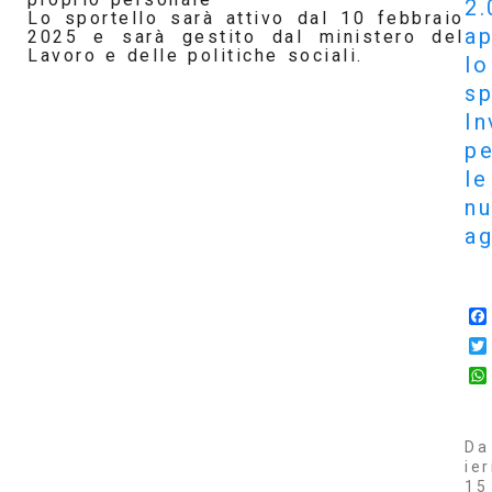
2.
Lo sportello sarà attivo dal 10 febbraio
ap
2025 e sarà gestito dal ministero del
Lavoro e delle politiche sociali.
lo
sp
In
pe
le
n
ag
Da
ier
15