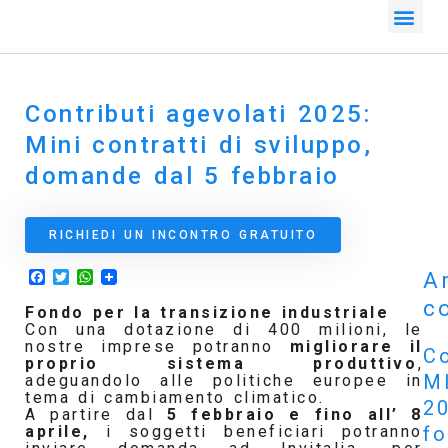
Contributi agevolati 2025:
Mini contratti di sviluppo,
domande dal 5 febbraio
RICHIEDI UN INCONTRO GRATUITO
Facebook
Twitter
WhatsApp
Ar
co
Fondo per la transizione industriale
Con una dotazione di 400 milioni, le
nostre imprese potranno
migliorare il
Co
proprio sistema produttivo
,
M
adeguandolo alle politiche europee in
tema di cambiamento climatico.
2
A partire dal
5 febbraio e fino all’ 8
f
aprile,
i soggetti beneficiari potranno