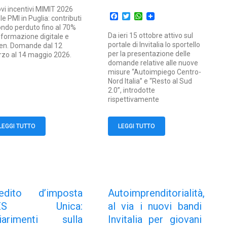
vi incentivi MIMIT 2026
Facebook
Twitter
WhatsApp
 le PMI in Puglia: contributi
ondo perduto fino al 70%
Da ieri 15 ottobre attivo sul
 formazione digitale e
portale di Invitalia lo sportello
en. Domande dal 12
per la presentazione delle
zo al 14 maggio 2026.
domande relative alle nuove
misure “Autoimpiego Centro-
Nord Italia” e “Resto al Sud
2.0”, introdotte
rispettivamente
LEGGI TUTTO
LEGGI TUTTO
edito d’imposta
Autoimprenditorialità,
ES Unica:
al via i nuovi bandi
iarimenti sulla
Invitalia per giovani