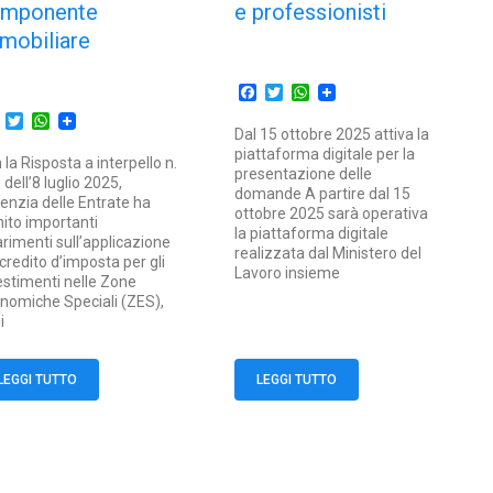
mponente
e professionisti
mobiliare
Facebook
Twitter
WhatsApp
Facebook
Twitter
WhatsApp
Dal 15 ottobre 2025 attiva la
piattaforma digitale per la
 la Risposta a interpello n.
presentazione delle
 dell’8 luglio 2025,
domande A partire dal 15
genzia delle Entrate ha
ottobre 2025 sarà operativa
nito importanti
la piattaforma digitale
arimenti sull’applicazione
realizzata dal Ministero del
 credito d’imposta per gli
Lavoro insieme
estimenti nelle Zone
nomiche Speciali (ZES),
i
LEGGI TUTTO
LEGGI TUTTO