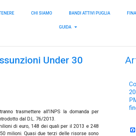
TTENERE
CHI SIAMO
BANDI ATTIVI PUGLIA
FIN
GUIDA
ssunzioni Under 30
Ar
C
2
PM
fi
ranno trasmettere all’INPS la domanda per
ntrodotto dal D.L. 76/2013.
ioni di euro, 148 dei quali per il 2013 e 248
150 milioni. Quasi due terzi delle risorse sono