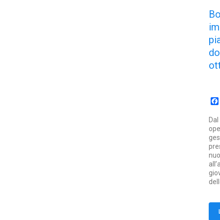
B
im
pi
d
ot
Dal
ope
ges
pre
nuo
all
gio
del