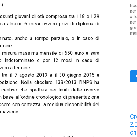
).
Nuo
per
ssunti giovani di età compresa tra i 18 e i 29
a f
per
o da almeno 6 mesi ovvero privi di diploma di
gre
mar
minato, anche a tempo parziale, e in caso di
rmine.
lla misura massima mensile di 650 euro e sarà
po indeterminato e per 12 mesi in caso di
voro a termine.
 tra il 7 agosto 2013 e il 30 giugno 2015 e
posizione. Nella circolare 138/2013 l’INPS ha
ncentivo che spetterà nei limiti delle risorse
n base all’ordine cronologico di presentazione
ere con certezza la residua disponibilità dei
ormazione.
Cr
Z
ch