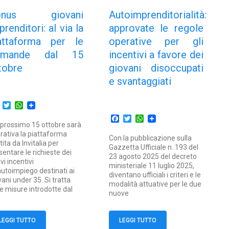
onus giovani
Autoimprenditorialità:
prenditori: al via la
approvate le regole
attaforma per le
operative per gli
omande dal 15
incentivi a favore dei
tobre
giovani disoccupati
e svantaggiati
Facebook
Twitter
WhatsApp
Facebook
Twitter
WhatsApp
 prossimo 15 ottobre sarà
rativa la piattaforma
Con la pubblicazione sulla
tita da Invitalia per
Gazzetta Ufficiale n. 193 del
sentare le richieste dei
23 agosto 2025 del decreto
vi incentivi
ministeriale 11 luglio 2025,
’autoimpiego destinati ai
diventano ufficiali i criteri e le
vani under 35. Si tratta
modalità attuative per le due
le misure introdotte dal
nuove
LEGGI TUTTO
LEGGI TUTTO