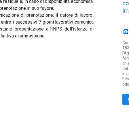
e residue e, in caso di disponibilità economica,
co
prenotazione in suo favore;
im
icazione di prenotazione, il datore di lavoro
 entro i successivi 7 giorni lavorativi comunica
stuale presentazione all’INPS dell’istanza di
initiva di ammissione.
Con
183
l’A
for
chi
del
inv
Eco
ogg