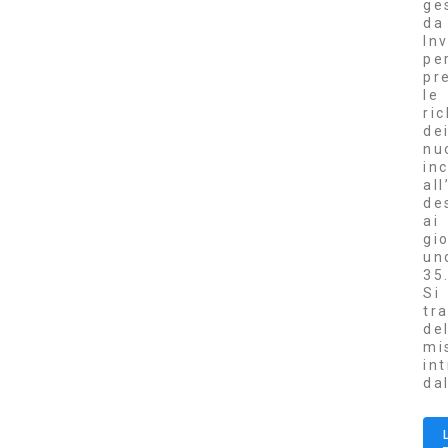
ge
da
Inv
pe
pr
le
ri
de
nu
inc
al
de
ai
gi
un
35
Si
tr
de
mi
in
da