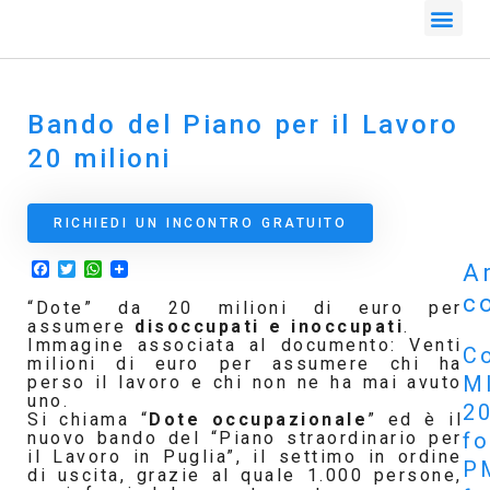
Bando del Piano per il Lavoro
20 milioni
RICHIEDI UN INCONTRO GRATUITO
Facebook
Twitter
WhatsApp
Ar
co
“Dote” da 20 milioni di euro per
assumere
disoccupati e inoccupati
.
Immagine associata al documento: Venti
Co
milioni di euro per assumere chi ha
M
perso il lavoro e chi non ne ha mai avuto
uno.
2
Si chiama “
Dote occupazionale
” ed è il
f
nuovo bando del “Piano straordinario per
il Lavoro in Puglia”, il settimo in ordine
P
di uscita, grazie al quale 1.000 persone,