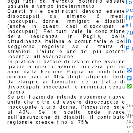
oggi fuori dal mercato, potranno essere
f
assunte a tempo indeterminato.
pe
Questi mille destinatari devono essere
disoccupati da almeno 6 mesi,
fi
inoccupati, donne, immigrati e disabili
al
(anche in questi casi disoccupati e
inoccupati). Per tutti vale la condizione
7
della residenza in Puglia, della
in
cittadinanza italiana e comunitaria e del
soggiorno regolare se si tratta di
Pu
stranieri. L’aiuto è uno dei più potenti
incentivi all’assunzione.
In pratica il datore di lavoro che assume
grazie a questo avviso, riceverà per un
anno dalla Regione Puglia un contributo
minimo pari al 30% degli stipendi lordi
da elargire ai lavoratori se si tratta di
disoccupati, inoccupati e immigrati senza
lavoro.
Se poi l’azienda intende assumere nuove
unità che oltre ad essere disoccupate o
Nu
inoccupate siano donne, l’incentivo sale
inc
al 40%. Se la scelta cade invece
MI
sull’assunzione di disabili, il contributo
20
regionale cresce fino al 75%.
pe
le