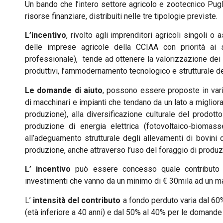
Un bando che l’intero settore agricolo e zootecnico Pug
risorse finanziare, distribuiti nelle tre tipologie previste.
L’incentivo
, rivolto agli imprenditori agricoli singoli o a
delle imprese agricole della CCIAA con priorità ai s
professionale), tende ad ottenere la valorizzazione dei p
produttivi, l’ammodernamento tecnologico e strutturale deg
Le domande di aiuto
, possono essere proposte in vari
di macchinari e impianti che tendano da un lato a migliorare 
produzione), alla diversificazione culturale del prodotto
produzione di energia elettrica (fotovoltaico-biomas
all’adeguamento strutturale degli allevamenti di bovini d
produzione, anche attraverso l’uso del foraggio di produ
L’ incentivo
può essere concesso quale contributo i
investimenti che vanno da un minimo di € 30mila ad un ma
L’
intensità del contributo
a fondo perduto varia dal 60
(età inferiore a 40 anni) e dal 50% al 40% per le domande p