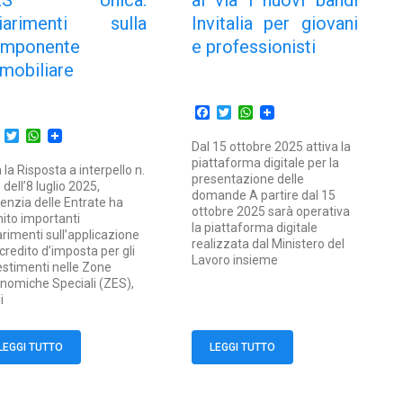
ES Unica:
al via i nuovi bandi
iarimenti sulla
Invitalia per giovani
mponente
e professionisti
mobiliare
Facebook
Twitter
WhatsApp
Facebook
Twitter
WhatsApp
Dal 15 ottobre 2025 attiva la
piattaforma digitale per la
 la Risposta a interpello n.
presentazione delle
 dell’8 luglio 2025,
domande A partire dal 15
genzia delle Entrate ha
ottobre 2025 sarà operativa
nito importanti
la piattaforma digitale
arimenti sull’applicazione
realizzata dal Ministero del
 credito d’imposta per gli
Lavoro insieme
estimenti nelle Zone
nomiche Speciali (ZES),
i
LEGGI TUTTO
LEGGI TUTTO