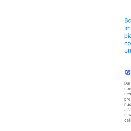
B
im
pi
d
ot
Dal
ope
ges
pre
nuo
all
gio
del