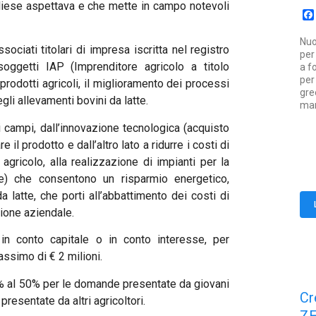
liese aspettava e che mette in campo notevoli
Nuo
ssociati titolari di impresa iscritta nel registro
per
oggetti IAP (Imprenditore agricolo a titolo
a f
per
rodotti agricoli, il miglioramento dei processi
gre
li allevamenti bovini da latte.
mar
 campi, dall’innovazione tecnologica (acquisto
il prodotto e dall’altro lato a ridurre i costi di
 agricolo, alla realizzazione di impianti per la
se) che consentono un risparmio energetico,
a latte, che porti all’abbattimento dei costi di
zione aziendale.
n conto capitale o in conto interesse, per
ssimo di € 2 milioni.
% al 50% per le domande presentate da giovani
Cr
resentate da altri agricoltori.