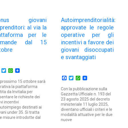
onus giovani
Autoimprenditorialità:
prenditori: al via la
approvate le regole
attaforma per le
operative per gli
omande dal 15
incentivi a favore dei
tobre
giovani disoccupati
e svantaggiati
Facebook
Twitter
WhatsApp
Facebook
Twitter
WhatsApp
 prossimo 15 ottobre sarà
rativa la piattaforma
Con la pubblicazione sulla
tita da Invitalia per
Gazzetta Ufficiale n. 193 del
sentare le richieste dei
23 agosto 2025 del decreto
vi incentivi
ministeriale 11 luglio 2025,
’autoimpiego destinati ai
diventano ufficiali i criteri e le
vani under 35. Si tratta
modalità attuative per le due
le misure introdotte dal
nuove