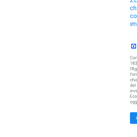
Z
ch
co
im
Con
183
l’A
for
chi
del
inv
Eco
ogg