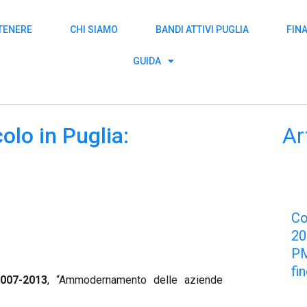
TTENERE
CHI SIAMO
BANDI ATTIVI PUGLIA
FIN
GUIDA
o in Puglia:
Ar
C
2
PM
fi
007-2013
, “Ammodernamento delle aziende