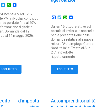
agevolazioni
Facebook
Twitter
WhatsApp
vi incentivi MIMIT 2026
Facebook
Twitter
WhatsApp
 le PMI in Puglia: contributi
ondo perduto fino al 70%
Da ieri 15 ottobre attivo sul
 formazione digitale e
portale di Invitalia lo sportello
en. Domande dal 12
per la presentazione delle
zo al 14 maggio 2026.
domande relative alle nuove
misure “Autoimpiego Centro-
Nord Italia” e “Resto al Sud
2.0”, introdotte
rispettivamente
LEGGI TUTTO
LEGGI TUTTO
edito d’imposta
Autoimprenditorialità,