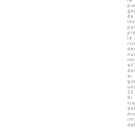
la
pi
ge
da
Inv
pe
pr
le
ri
de
nu
inc
al
de
ai
gi
un
35
Si
tr
de
mi
in
da