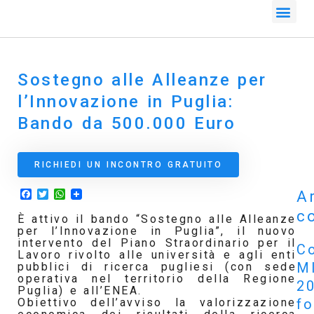
Sostegno alle Alleanze per
l’Innovazione in Puglia:
Bando da 500.000 Euro
RICHIEDI UN INCONTRO GRATUITO
Facebook
Twitter
WhatsApp
Ar
co
È attivo il bando “Sostegno alle Alleanze
per l’Innovazione in Puglia”, il nuovo
intervento del Piano Straordinario per il
Co
Lavoro rivolto alle università e agli enti
M
pubblici di ricerca pugliesi (con sede
operativa nel territorio della Regione
2
Puglia) e all’ENEA.
f
Obiettivo dell’avviso la valorizzazione