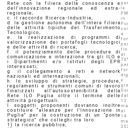
pe
Rete con la filiera della conoscenza e
dell’innovazione regionale ed extra-
le
regionale;
PM
c. il raccordo Ricerca-Industria;
in
d. la gestione autonoma dell’intera filiera
Pu
delle attività tipiche del Trasferimento
co
Tecnologico;
a
e. la realizzazione di programmi di
fo
valorizzazione dei portafogli tecnologici
pe
e delle attività di ricerca;
fi
f. il potenziamento delle procedure di
al
comunicazione e interazione tra gli ILO e
70
i Dipartimenti e/o Istituti degli EPR
pe
interessati;
fo
g. il collegamento a reti e network
dig
nazionali ed internazionali;
e
h. lo sviluppo di strategie, procedure,
gr
regolamenti e strumenti comuni di lavoro
Do
finalizzati all’autosostenibilità della
Rete ILO Puglia oltre il termine delle
da
attività progettuali.
12
I soggetti proponenti dovranno inoltre
ma
costituire “alleanze per l’Innovazione in
al
Puglia” per la costruzione di un “ponte
14
strategico” che colleghi tra loro:
ma
1) la ricerca pubblica;
20