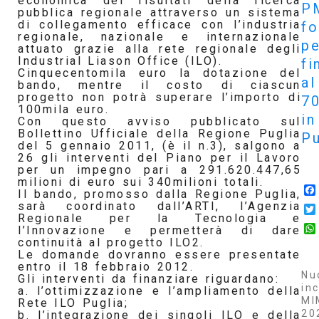
economica dei risultati della ricerca
P
pubblica regionale attraverso un sistema
di collegamento efficace con l’industria
f
regionale, nazionale e internazionale
pe
attuato grazie alla rete regionale degli
Industrial Liason Office (ILO).
fi
Cinquecentomila euro la dotazione del
al
bando, mentre il costo di ciascun
progetto non potrà superare l’importo di
7
100mila euro.
in
Con questo avviso pubblicato sul
Bollettino Ufficiale della Regione Puglia
Pu
del 5 gennaio 2011, (è il n.3), salgono a
26 gli interventi del Piano per il Lavoro
per un impegno pari a 291.620.447,65
milioni di euro sui 340milioni totali.
Il bando, promosso dalla Regione Puglia,
sarà coordinato dall’ARTI, l’Agenzia
Regionale per la Tecnologia e
l’Innovazione e permetterà di dare
continuità al progetto ILO2.
Le domande dovranno essere presentate
entro il 18 febbraio 2012.
Nu
Gli interventi da finanziare riguardano:
inc
a. l’ottimizzazione e l’ampliamento della
MI
Rete ILO Puglia;
20
b. l’integrazione dei singoli ILO e della