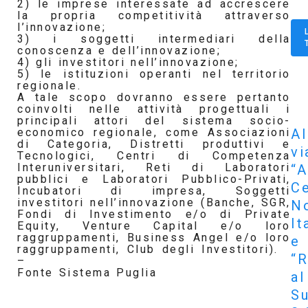
2) le imprese interessate ad accrescere
la propria competitività attraverso
l’innovazione;
3) i soggetti intermediari della
conoscenza e dell’innovazione;
4) gli investitori nell’innovazione;
5) le istituzioni operanti nel territorio
regionale.
A tale scopo dovranno essere pertanto
coinvolti nelle attività progettuali i
principali attori del sistema socio-
Al
economico regionale, come Associazioni
di Categoria, Distretti produttivi e
vi
Tecnologici, Centri di Competenza
Interuniversitari, Reti di Laboratori
“A
pubblici e Laboratori Pubblico-Privati,
Ce
Incubatori di impresa, Soggetti
investitori nell’innovazione (Banche, SGR,
N
Fondi di Investimento e/o di Private
It
Equity, Venture Capital e/o loro
raggruppamenti, Business Angel e/o loro
e
raggruppamenti, Club degli Investitori).
“R
–
Fonte Sistema Puglia
al
S