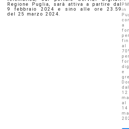
Regione Puglia, sarà attiva a partire dal
PM
9 febbraio 2024 e sino alle ore 23.59
in
del 25 marzo 2024.
Pu
co
a
fo
pe
fi
al
70
pe
fo
dig
e
gr
Do
da
12
ma
al
14
ma
20