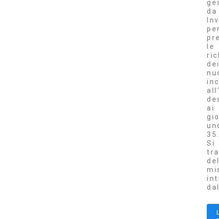
ge
da
Inv
pe
pr
le
ri
de
nu
inc
al
de
ai
gi
un
35
Si
tr
de
mi
in
da