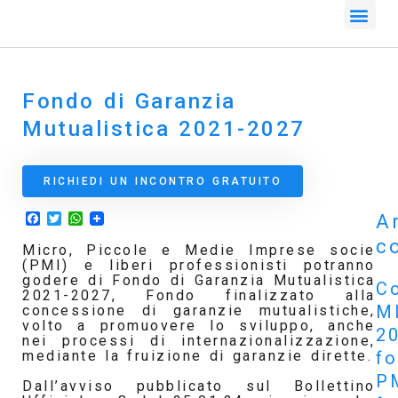
Fondo di Garanzia
Mutualistica 2021-2027
RICHIEDI UN INCONTRO GRATUITO
Facebook
Twitter
WhatsApp
Ar
co
Micro, Piccole e Medie Imprese socie
(PMI) e liberi professionisti potranno
godere di Fondo di Garanzia Mutualistica
Co
2021-2027, Fondo finalizzato alla
M
concessione di garanzie mutualistiche,
volto a promuovere lo sviluppo, anche
2
nei processi di internazionalizzazione,
f
mediante la fruizione di garanzie dirette.
P
Dall’avviso pubblicato sul Bollettino