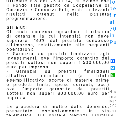
Ufficiale n.8 del 25.01.24, si evince che
f
il Fondo sarà gestito da Cooperative di
pe
Garanzia e Consorzi Fidi, visti i rilevanti
risultati ottenuti nella passata
fi
programmazione.
al
Gli aiuti
7
Gli aiuti concessi riguardano il rilascio
in
di garanzie la cui intensità non deve
superare l’80% del prestito concesso
Pu
all’impresa, relativamente alle seguenti
operazioni:
• Garanzia su prestiti finalizzati agli
investimenti, ove l’importo garantito dei
prestiti sottesi non superi 1.500.000,00
euro per impresa.
• Garanzia su prestiti finalizzati
all’attivo circolante (a titolo
esemplificativo: scorte di materie prime
e prodotti finiti, spese correnti, ecc.)
ove l’importo garantito dei prestiti
Nu
sottesi non superi 800.000,00 euro per
inc
impresa.
MI
20
La procedura di inoltro delle domande,
pe
presentate esclusivamente in via
telematica, sul portale Servizi Digitali
le